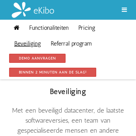
Functionaliteiten
Pricing
Beveiliging
Vaak onderschat, bij eKibo misschien wel het belangrijkst
Beveiliging
Referral program
MEER INFORMATIE
DEMO AANVRAGEN
BINNEN 2 MINUTEN AAN DE SLAG!
Beveiliging
Met een beveiligd datacenter, de laatste
softwareversies, een team van
gespecialiseerde mensen en andere